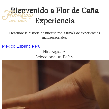
Bienvenido
a Flor de Caña
Experiencia
Descubre la historia de nuestro ron a través de experiencias
multisensoriales.
Experiencias
Eventos Privados
México
España
Perú
Dónde Estamos
Nicaragua
Contáctanos
Selecciona un País
Eventos Flor de Caña